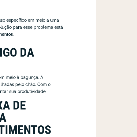
fuso específico em meio a uma
solução para esse problema está
mentos
.
IGO DA
 em meio à bagunça. A
alhadas pelo chão. Com o
tar sua produtividade.
XA DE
A
TIMENTOS