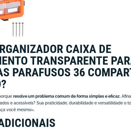
ORGANIZADOR CAIXA DE
ENTO TRANSPARENTE PAR
S PARAFUSOS 36 COMPAR
O?
 porque
resolve um problema comum de forma simples e eficaz.
Afina
ados e acessíveis? Sua praticidade, durabilidade e versatilidade o 
«faça você mesmo».
ADICIONAIS