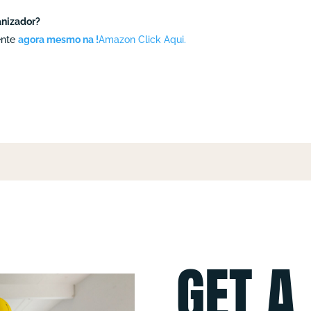
anizador?
ente
agora mesmo na !
Amazon Click Aqui.
GET A