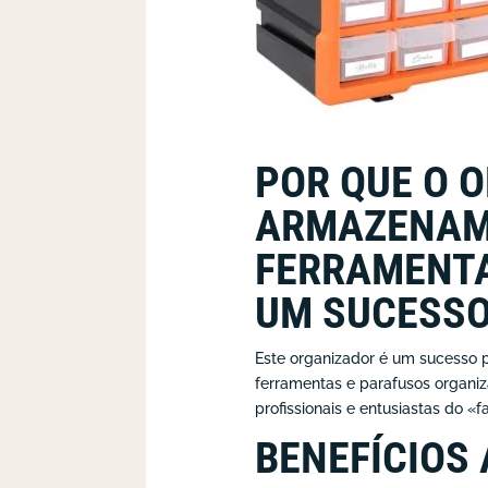
POR QUE O 
ARMAZENAM
FERRAMENTA
UM SUCESS
Este organizador é um sucesso
ferramentas e parafusos organiz
profissionais e entusiastas do 
BENEFÍCIOS 