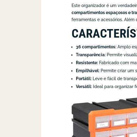
Este organizador é um verdadei
compartimentos espaçosos e tr
ferramentas e acessórios. Além d
CARACTERÍS
36 compartimentos:
Amplo esp
Transparência:
Permite visual
Resistente:
Fabricado com mate
Empilhável:
Permite criar um 
Portátil:
Leve e fácil de transp
Versátil:
Ideal para organizar f