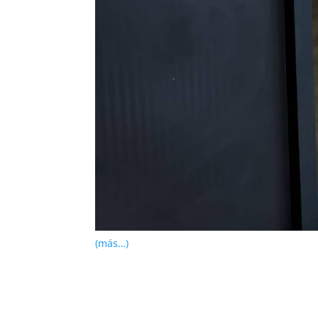
(más…)