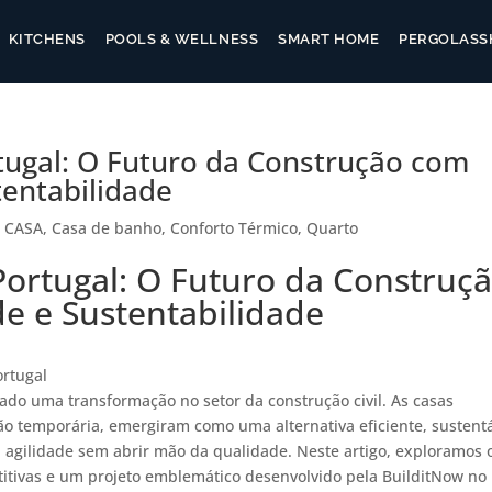
KITCHENS
POOLS & WELLNESS
SMART HOME
PERGOLAS
S
ugal: O Futuro da Construção com
tentabilidade
|
CASA
,
Casa de banho
,
Conforto Térmico
,
Quarto
ortugal: O Futuro da Construç
e e Sustentabilidade
rtugal
do uma transformação no setor da construção civil. As casas
o temporária, emergiram como uma alternativa eficiente, sustent
 agilidade sem abrir mão da qualidade. Neste artigo, exploramos 
tivas e um projeto emblemático desenvolvido pela BuilditNow no