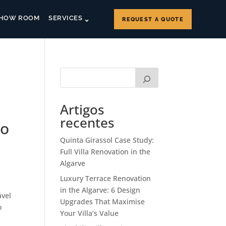
HOW ROOM
SERVICES
REQUEST A QUOTE
Artigos
recentes
ão
Quinta Girassol Case Study:
Full Villa Renovation in the
Algarve
Luxury Terrace Renovation
in the Algarve: 6 Design
ável
Upgrades That Maximise
o
Your Villa’s Value