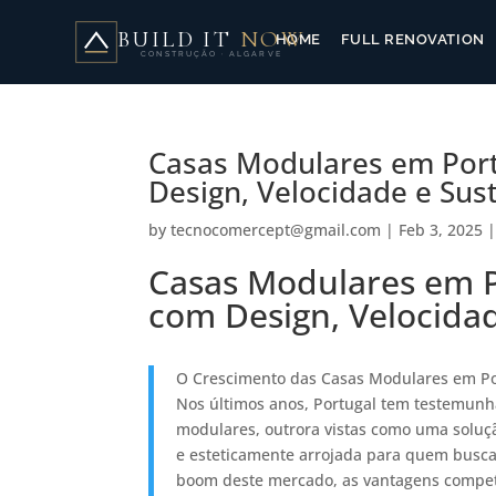
BUILD IT
NOW
HOME
FULL RENOVATION
CONSTRUÇÃO · ALGARVE
Casas Modulares em Port
Design, Velocidade e Sus
by
tecnocomercept@gmail.com
|
Feb 3, 2025
Casas Modulares em P
com Design, Velocidad
O Crescimento das Casas Modulares em Po
Nos últimos anos, Portugal tem testemunha
modulares, outrora vistas como uma soluçã
e esteticamente arrojada para quem busca
boom deste mercado, as vantagens competi